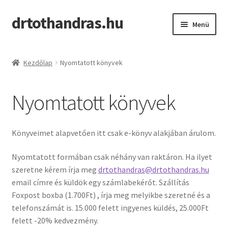
drtothandras.hu
Ugrás
Kilépés
Menü
a
a
navigációhoz
tartalomba
Shop
Kezdőlap
Nyomtatott könyvek
Kosár
Nyomtatott könyvek
Pénztár
Nyomtatott könyvek
Könyveimet alapvetően itt csak e-könyv alakjában árulom.
Blog
Nyomtatott formában csak néhány van raktáron. Ha ilyet
szeretne kérem írja meg
drtothandras@drtothandras.hu
email címre és küldök egy számlabekérőt. Szállítás
Foxpost boxba (1.700Ft) , írja meg melyikbe szeretné és a
telefonszámát is. 15.000 felett ingyenes küldés, 25.000Ft
felett -20% kedvezmény.