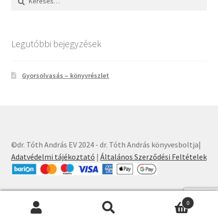
Legutóbbi bejegyzések
Gyorsolvasás – könyvrészlet
©dr. Tóth András EV 2024 - dr. Tóth András könyvesboltja|
Adatvédelmi tájékoztató
|
Általános Szerződési Feltételek
0
Keresés
Keresés