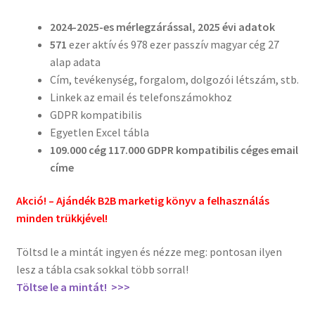
2024-2025-es mérlegzárással, 2025 évi adatok
571
ezer aktív és 978 ezer passzív magyar cég 27
alap adata
Cím, tevékenység, forgalom, dolgozói létszám, stb.
Linkek az email és telefonszámokhoz
GDPR kompatibilis
Egyetlen Excel tábla
109.000 cég 117.000 GDPR kompatibilis céges email
címe
Akció! – Ajándék B2B marketig könyv a felhasználás
minden trükkjével!
Töltsd le a mintát ingyen és nézze meg: pontosan ilyen
lesz a tábla csak sokkal több sorral!
Töltse le a mintát! >>>