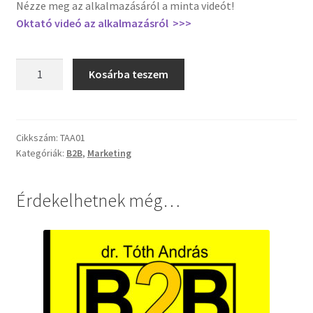
Nézze meg az alkalmazásáról a minta videót!
Oktató videó az alkalmazásról >>>
ÚJ
Kosárba teszem
2025
-
Magyarország
Cégei
Cikkszám:
TAA01
Kategóriák:
B2B
,
Marketing
Excel
lista
email
Érdekelhetnek még…
címekkel
mennyiség