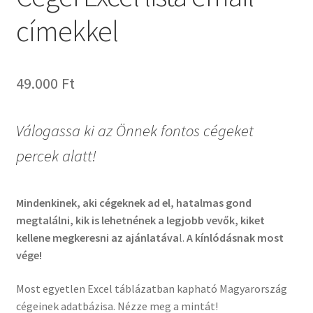
címekkel
49.000
Ft
Válogassa ki az Önnek fontos cégeket
percek alatt!
Mindenkinek, aki cégeknek ad el, hatalmas gond
megtalálni, kik is lehetnének a legjobb vevők, kiket
kellene megkeresni az ajánlatáva
l.
A kínlódásnak most
vége!
Most egyetlen Excel táblázatban kapható Magyarország
cégeinek adatbázisa. Nézze meg a mintát!